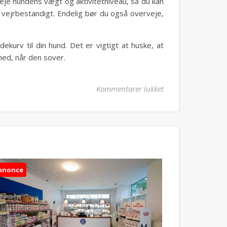
rveje hundens vægt og aktivitetniveau, så du kan
g vejrbestandigt. Endelig bør du også overveje,
ekurv til din hund. Det er vigtigt at huske, at
ihed, når den sover.
til Vælg den rette 
Kommentarer lukket
nnonce