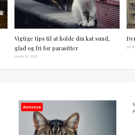
Vigtige tips til at holde din kat sund,
Dy
juli 8
glad og fri for parasitter
marts 10, 2023
M
Annonce
P