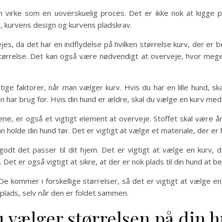
n virke som en uoverskuelig proces. Det er ikke nok at kigge p
, kurvens design og kurvens pladskrav.
s, da det har en indflydelse på hvilken størrelse kurv, der er be
ørrelse. Det kan også være nødvendigt at overveje, hvor meget
ige faktorer, når man vælger kurv. Hvis du har en lille hund, ska
en har brug for. Hvis din hund er ældre, skal du vælge en kurv med
vene, er også et vigtigt element at overveje. Stoffet skal være 
holde din hund tør. Det er vigtigt at vælge et materiale, der er 
odt det passer til dit hjem. Det er vigtigt at vælge en kurv, d
Det er også vigtigt at sikre, at der er nok plads til din hund at be
e kommer i forskellige størrelser, så det er vigtigt at vælge en, 
 plads, selv når den er foldet sammen.
u vælger størrelsen på din