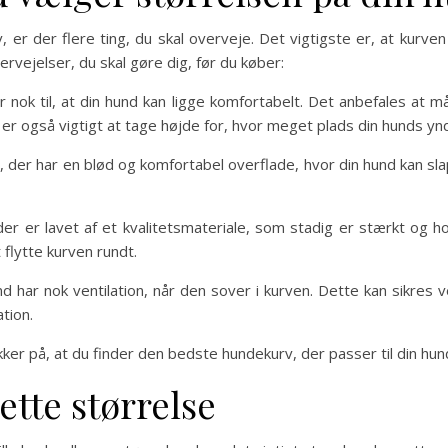
er der flere ting, du skal overveje. Det vigtigste er, at kurven e
vejelser, du skal gøre dig, før du køber:
r nok til, at din hund kan ligge komfortabelt. Det anbefales at må
 også vigtigt at tage højde for, hvor meget plads din hunds yn
, der har en blød og komfortabel overflade, hvor din hund kan sl
 der er lavet af et kvalitetsmateriale, som stadig er stærkt og h
 flytte kurven rundt.
hund har nok ventilation, når den sover i kurven. Dette kan sikres
ation.
kker på, at du finder den bedste hundekurv, der passer til din hu
ette størrelse