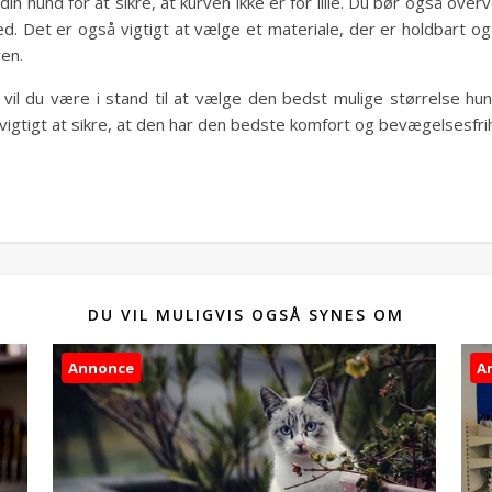
n hund for at sikre, at kurven ikke er for lille. Du bør også ove
d. Det er også vigtigt at vælge et materiale, der er holdbart o
ven.
, vil du være i stand til at vælge den bedst mulige størrelse hund
et vigtigt at sikre, at den har den bedste komfort og bevægelsesfr
DU VIL MULIGVIS OGSÅ SYNES OM
Annonce
A