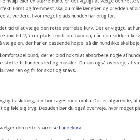
ille hvalp eller en større hund, er det vigtigt at vælge den rette
erfekt. Først og fremmest skal du måle længden og bredden af di
med at vurdere, hvor meget plads hunden har brug for.
det tid til at vælge den rette størrelse kurv. Det er vigtigt, at 
være mindst 2,5 cm plads rundt om hunden, når den sidder i kur
 vælge en, der har en passende højde, så din hund ikke skal bøje 
 komfortabel bund, der er blød nok til at absorbere nogle af hu
ive støtte til hundens led og muskler. Du kan også overveje at v
urven ren og fri for skidt og snavs.
vigtig beslutning, der bør tages med omhu. Det er afgørende, at 
lt og føle sig tryg. Desuden bør du også overveje, hvor meget p
u vælger den rette størrelse
hundekurv.