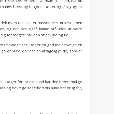
 størrelse. Det er bedst at måle din hund, når du
n hunds bryst og bagben. Det er også vigtigt at
hundekurven ikke kun er passende størrelse, men
ven, og den skal også kunne stå uden at være
sig for meget, når den stiger ind og ud.
ndens bevægelser. Det er en god idé at vælge en
ælge en kurv, der har en aftagelig pude, som er
du sørger for, at din hund har den bedst mulige
lads og bevægelsesfrihed din hund har brug for,