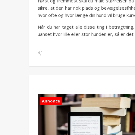
Først og fremmest skal du måle størrelsen på di
sikre, at den har nok plads og bevægelsesfrihe
hvor ofte og hvor længe din hund vil bruge kur
Når du har taget alle disse ting i betragtning
uanset hvor lille eller stor hunden er, så er d
Af
Annonce