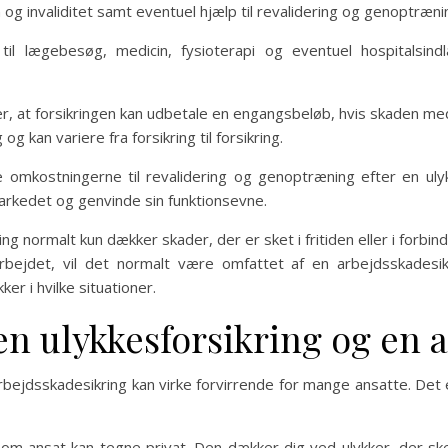
og invaliditet samt eventuel hjælp til revalidering og genoptræni
til lægebesøg, medicin, fysioterapi og eventuel hospitalsin
r, at forsikringen kan udbetale en engangsbeløb, hvis skaden medf
g kan variere fra forsikring til forsikring.
 omkostningerne til revalidering og genoptræning efter en ulyk
rkedet og genvinde sin funktionsevne.
ng normalt kun dækker skader, der er sket i fritiden eller i forbin
rbejdet, vil det normalt være omfattet af en arbejdsskadesik
r i hvilke situationer.
n ulykkesforsikring og en 
bejdsskadesikring kan virke forvirrende for mange ansatte. Det er
u som ansat kan tegne privat. Den dækker dig ved ulykker, der s