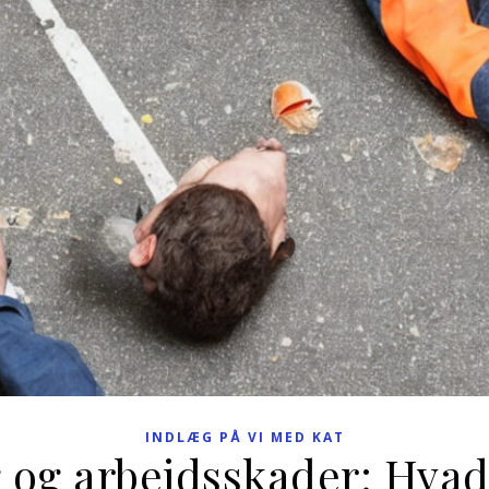
INDLÆG PÅ VI MED KAT
g og arbejdsskader: Hvad