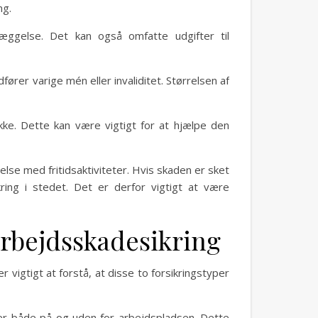
ng.
dlæggelse. Det kan også omfatte udgifter til
ører varige mén eller invaliditet. Størrelsen af
ke. Dette kan være vigtigt for at hjælpe den
delse med fritidsaktiviteter. Hvis skaden er sket
ring i stedet. Det er derfor vigtigt at være
arbejdsskadesikring
 vigtigt at forstå, at disse to forsikringstyper
ker både på og uden for arbejdspladsen. Dette