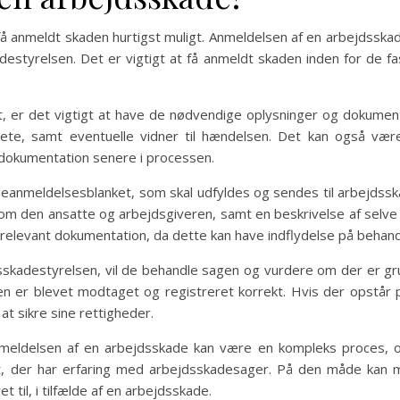
få anmeldt skaden hurtigst muligt. Anmeldelsen af en arbejdsska
destyrelsen. Det er vigtigt at få anmeldt skaden inden for de fa
, er det vigtigt at have de nødvendige oplysninger og dokumenta
te, samt eventuelle vidner til hændelsen. Det kan også være
 dokumentation senere i processen.
adeanmeldelsesblanket, som skal udfyldes og sendes til arbejdssk
m den ansatte og arbejdsgiveren, samt en beskrivelse af selve s
elevant dokumentation, da dette kan have indflydelse på behand
kadestyrelsen, vil de behandle sagen og vurdere om der er gru
den er blevet modtaget og registreret korrekt. Hvis der opstår 
at sikre sine rettigheder.
meldelsen af en arbejdsskade kan være en kompleks proces, 
at, der har erfaring med arbejdsskadesager. På den måde kan ma
 til, i tilfælde af en arbejdsskade.