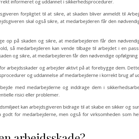
orrekt informeret og uddannet i sikkerhedsprocedurer.
sgiveren forpligtet til at sikre, at skaden bliver anmeldt til Arb
jdsgiveren skal også sikre, at medarbejderen får den nødvendi
lge op på skaden og sikre, at medarbejderen får den nødvendige
rhold, så medarbejderen kan vende tilbage til arbejdet i en pas
kaden og sikre, at medarbejderen får den nødvendige opfølgning 
r for arbejdsskader og arbejder aktivt på at forebygge dem. Det
dsprocedurer og uddannelse af medarbejderne i korrekt brug af 
bejde med medarbejderne og inddrage dem i sikkerhedsarbe
ielle risici eller problemer.
dsmiljøet kan arbejdsgiveren bidrage til at skabe en sikker og s
un godt for medarbejderne, men også for virksomheden som he
en arbejdsskade?