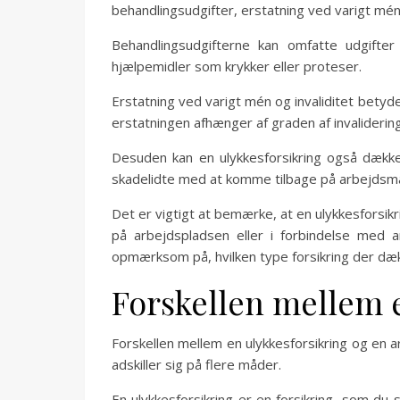
behandlingsudgifter, erstatning ved varigt mén 
Behandlingsudgifterne kan omfatte udgifter 
hjælpemidler som krykker eller proteser.
Erstatning ved varigt mén og invaliditet betyde
erstatningen afhænger af graden af invalidering o
Desuden kan en ulykkesforsikring også dække
skadelidte med at komme tilbage på arbejdsma
Det er vigtigt at bemærke, at en ulykkesforsikri
på arbejdspladsen eller i forbindelse med a
opmærksom på, hvilken type forsikring der dække
Forskellen mellem e
Forskellen mellem en ulykkesforsikring og en ar
adskiller sig på flere måder.
En ulykkesforsikring er en forsikring, som d