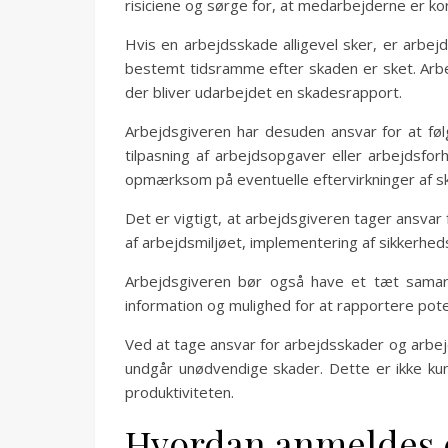
risiciene og sørge for, at medarbejderne er k
Hvis en arbejdsskade alligevel sker, er arbejd
bestemt tidsramme efter skaden er sket. Arbe
der bliver udarbejdet en skadesrapport.
Arbejdsgiveren har desuden ansvar for at fø
tilpasning af arbejdsopgaver eller arbejdsfo
opmærksom på eventuelle eftervirkninger af s
Det er vigtigt, at arbejdsgiveren tager ansva
af arbejdsmiljøet, implementering af sikkerhe
Arbejdsgiveren bør også have et tæt samar
information og mulighed for at rapportere potent
Ved at tage ansvar for arbejdsskader og arbej
undgår unødvendige skader. Dette er ikke k
produktiviteten.
Hvordan anmeldes 