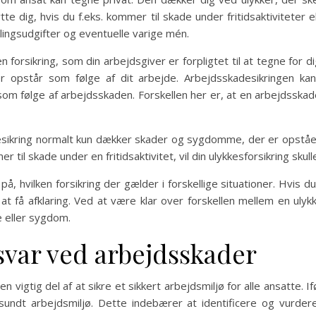
te dig, hvis du f.eks. kommer til skade under fritidsaktiviteter el
lingsudgifter og eventuelle varige mén.
 forsikring, som din arbejdsgiver er forpligtet til at tegne for d
opstår som følge af dit arbejde. Arbejdsskadesikringen kan d
som følge af arbejdsskaden. Forskellen her er, at en arbejdssk
esikring normalt kun dækker skader og sygdomme, der er opstået 
 til skade under en fritidsaktivitet, vil din ulykkesforsikring sku
 hvilken forsikring der gælder i forskellige situationer. Hvis du 
r at få afklaring. Ved at være klar over forskellen mellem en uly
de eller sygdom.
svar ved arbejdsskader
vigtig del af at sikre et sikkert arbejdsmiljø for alle ansatte. I
undt arbejdsmiljø. Dette indebærer at identificere og vurdere r