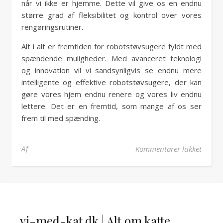
når vi ikke er hjemme. Dette vil give os en endnu
større grad af fleksibilitet og kontrol over vores
rengøringsrutiner.
Alt i alt er fremtiden for robotstøvsugere fyldt med
spændende muligheder. Med avanceret teknologi
og innovation vil vi sandsynligvis se endnu mere
intelligente og effektive robotstøvsugere, der kan
gøre vores hjem endnu renere og vores liv endnu
lettere. Det er en fremtid, som mange af os ser
frem til med spænding.
til St
Af
Kommentarer lukket
vi-med-kat.dk | Alt om katte